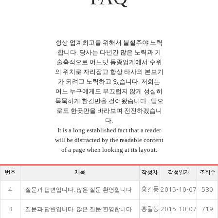
항상 업계최고를 위해서 불철주야 노력
합니다. 당사는 다년간 많은 노력과 기
술축적으로 어느덧 동종업계에서 수위
의 위치로 자리잡고 항상 타사의 본보기
가 되려고 노력하고 있습니다. 저희는
어느 누구에게도 부끄럽지 않게 성실히
묵묵하게 한길만을 걸어왔습니다 . 앞으
로도 한곳만을 바라보며 전진하겠습니
다.
It is a long established fact that a reader
will be distracted by the readable content
of a page when looking at its layout.
번호
제목
작성자
작성일자
조회수
4
질문과 답변입니다. 많은 질문 환영합니다
홍길동
2015-10-07
530
3
질문과 답변입니다. 많은 질문 환영합니다
홍길동
2015-10-07
719