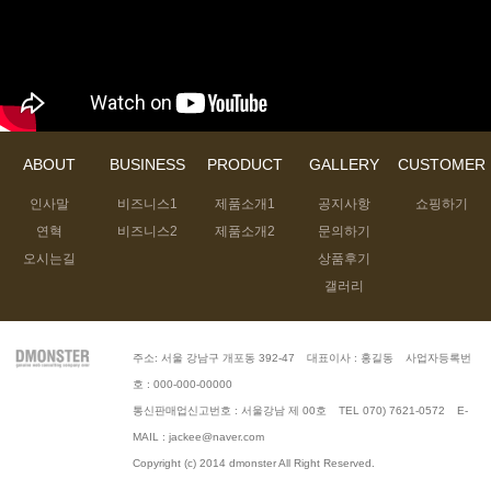
ABOUT
BUSINESS
PRODUCT
GALLERY
CUSTOMER
인사말
비즈니스1
제품소개1
공지사항
쇼핑하기
연혁
비즈니스2
제품소개2
문의하기
오시는길
상품후기
갤러리
|
|
주소: 서울 강남구 개포동 392-47
대표이사 : 홍길동
사업자등록번
호 : 000-000-00000
|
|
통신판매업신고번호 : 서울강남 제 00호
TEL 070) 7621-0572
E-
MAIL : jackee@naver.com
Copyright (c) 2014 dmonster All Right Reserved.