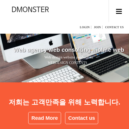
LOGIN
JOIN
CONTACT US
Web agency web consolting mobile web
Web design website production
WEBDESIGN CONTENTS
저희는 고객만족을 위해 노력합니다.
Read More
Contact us